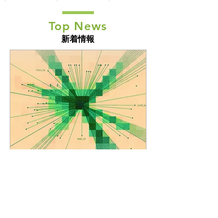
Top News
新着情報
もっと見る
ギャラリー集はこちら
Jo Kurino | 栗野譲
7月7日
Wix Blog Deep Dive:「AIコ
ンピュート競争」がWixを