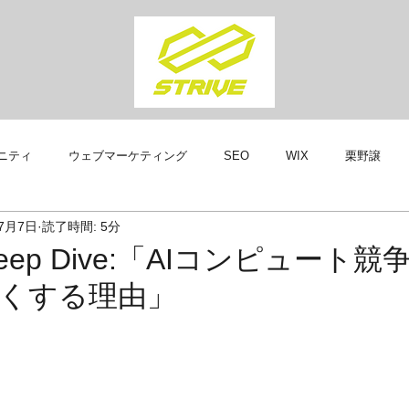
ニティ
ウェブマーケティング
SEO
WIX
栗野譲
7月7日
読了時間: 5分
GOOGLE
WIXホームページ制作
WIXウェブマーケティング
g Deep Dive:「AIコンピュート競
くする理由」
ン
WIX CODE
WIXウェブマスター
WIX WEBMASTER
GN EXPERT
WX ACADEMY
作品集
WIX新機能
ニ