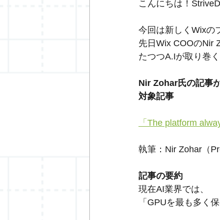
こんにちは！Strive
今回は新しくWix
先日Wix COOのN
たつつA.Iが取り
Nir Zohar氏の
対象記事
「The platform alway
執筆：Nir Zohar（Pre
記事の要約
現在AI業界では、
「GPUを最も多く