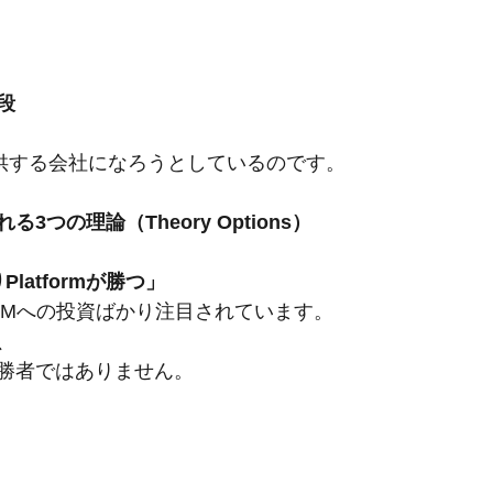
段
提供する会社になろうとしているのです。
3つの理論（Theory Options）
よりPlatformが勝つ」
LLMへの投資ばかり注目されています。
、
勝者ではありません。