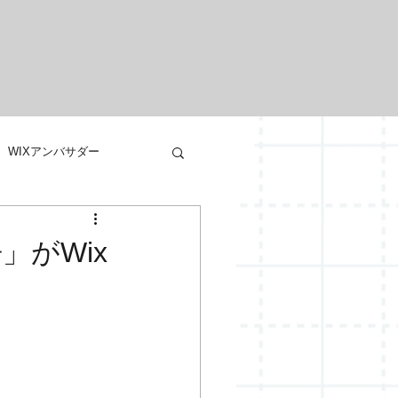
WIXアンバサダー
イベント
争」がWix
WIX CM
ュース
お客様のお話し