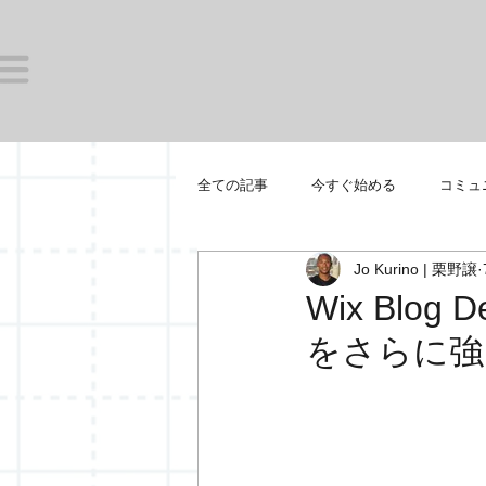
全ての記事
今すぐ始める
コミュ
Jo Kurino | 栗野譲
WIX PRO
WCT
W365
Wix Blo
をさらに強
WIXイベント
エリータスデザイ
WIX AMBASSADOR
WIX DESI