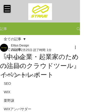
記事
全ての記事
Elitus Design
全ての記事
2016年2月25日
読了時間: 1分
『中小企業・起業家のため
今すぐ始める
の注目のクラウドツール』
コミュニティ
イベントレポート
ウェブマーケティング
SEO
WIX
栗野譲
WIXアンバサダー