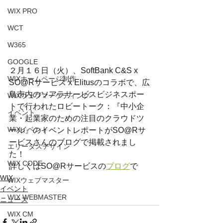
WIX PRO
WCT
W365
GOOGLE
２月１６日（火）、SoftBank C&S x 
WIXホームページ制作
SO@Rサービス x Elitusのコラボで、広
島市内のソアラサービスビジネスポー
WIXウェブマーケティング
トで行われたロビートーク：『中小企
イベント
業・起業家のための注目のクラウドツ
WIXイベント
ール』のイベントレポートがSO@Rサ
ービスさんのブログで掲載されまし
エリータスデザイン
た！
WIX CODE
詳しくはSO@Rサービスの
ブログ
で
WIX
WIXウェブマスター
イベント
WIX WEBMASTER
ニュース
WIX CM