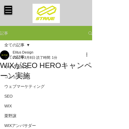
記事
全ての記事
Elitus Design
全ての記事
2017年3月8日
読了時間: 1分
WIXがSEO HEROキャンペ
今すぐ始める
ーン実施
コミュニティ
ウェブマーケティング
SEO
WIX
栗野譲
WIXアンバサダー