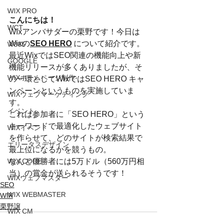
WIX PRO
こんにちは！
WCT
Wixアンバサダーの栗野です！今日は
Wixの
SEO HERO
 について紹介です。
W365
最近WixではSEO関連の機能向上や新
GOOGLE
機能リリースが多くありましたが、そ
WIXホームページ制作
の一環としてWixではSEO HERO キャ
ンペーンというものを実施していま
WIXウェブマーケティング
す。
イベント
これは参加者に「SEO HERO」という
キーワードで最適化したウェブサイト
WIXイベント
を作らせて、どのサイトが検索結果で
エリータスデザイン
最上位になるかを競うもの。
なんと優勝者には5万ドル（560万円相
WIX CODE
当）の賞金が送られるそうです！
WIXウェブマスター
SEO
WIX WEBMASTER
WIX
栗野譲
WIX CM