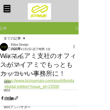
記事
全ての記事
Elitus Design
全ての記事
2020年11月2日
読了時間: 1分
Wixマイアミ支社のオフィ
今すぐ始める
スがマイアミでもっとも
コミュニティ
カッコいい事務所に！
ウェブマーケティング
https://www.bizjournals.com/southflorida
SEO
/digital-edition?issue_id=15500
WIX
栗野譲
WIXアンバサダー