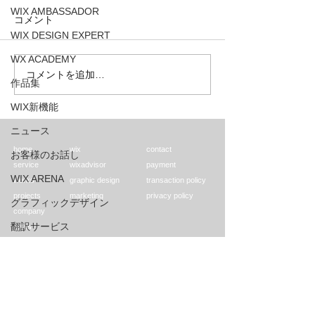
WIX AMBASSADOR
こんにちは！WIX
コメント
WIX DESIGN EXPERT
PARTNER・エ
の栗野です。 皆
WX ACADEMY
エル大使館文化部
コメントを追加…
Wix社よりEDITOR Xの日
作品集
ージがWIXで制作
本語がリリースされまし
事をご存知でした
WIX新機能
た！
国家級のホームペ
ニュース
ラエルを代表するN
home
wix
contact
上場企業が制作を
お客様のお話し
service
wixadvisor
payment
す。...
WIX ARENA
works
graphic design
transaction policy
projects
marketing
privacy policy
グラフィックデザイン
company
翻訳サービス
news
blog
WIX PARTNER
EDITOR X
JAPAN
USA
株式会社STRIVE
ELITUS LLC
〒904-0102
777 N Orange Avenue