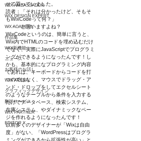
せて貰っていました。
WIX AMBASSADOR
読者：「それは分かったけど、そもそ
WIX DESIGN EXPERT
もWixCodeって何？」
・・・と思いますよね？
WX ACADEMY
WixCodeというのは、簡単に言うと、
作品集
Wix内でHTMLのコードを埋め込むだけ
WIX新機能
でなく、実際にJavaScriptでプログラミ
ングができるようになったんです！し
ニュース
かも、基本的になプログラミング内容
お客様のお話し
であれば、キーボードからコードを打
つのではなく、マウスでドラッグ・ア
WIX ARENA
ンド・ドロップをしてエクセルシート
グラフィックデザイン
のようなテーブルから条件を入力する
翻訳サービス
だけでデータベース、検索システム、
在庫システム、やダイナミックなペー
WIX PARTNER
ジを作れるようになったんです！
EDITOR X
以前多くのデザイナーが「Wixは自由
度」がない、「WordPressはプログラ
ミングができるから拡張性が高い」と