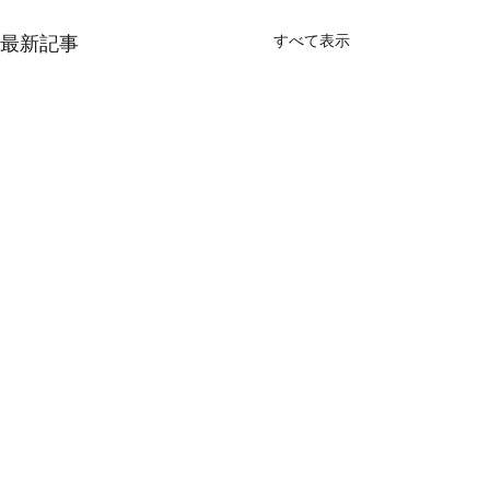
すべて表示
最新記事
【エスラエル大使館文化
部ホームページはWIX】