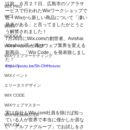
以前、６月２７日、広島市のソアラサ
WIX PRO
ービスで行われたWixワークショップで
WCT
近々Wixから新しい商品について「凄い
発表がある」と言ってましたがとうと
W365
う解禁されました！
GOOGLE
7月26日にWix.comの創世者、Avishai 
Abrahami氏が再びウェブ業界を変える
WIXホームページ制作
新商品、「Wix Code」を発表致しまし
WIXウェブマーケティング
た！
イベント
https://youtu.be/Sh-OHHosvsc
WIXイベント
エリータスデザイン
WIX CODE
WIXウェブマスター
実は自分もWix.com社員を除けば知っ
WIX WEBMASTER
ている人が世界で本当に僅かしか居な
WIX CM
い「アルファグループ」でお試しをさ