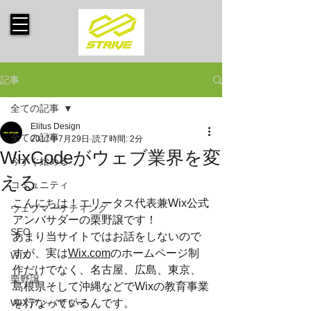
記事
全ての記事
Elitus Design
全ての記事
2017年7月29日
読了時間: 2分
WixCodeがウェブ業界を変
今すぐ始める
える
コミュニティ
こんにちは！エリータス代表兼Wix公式
ウェブマーケティング
アンバサダーの栗野譲です！
SEO
あまり当サイトではお話をしないので
すが、実は
Wix.com
のホームページ制
WIX
作だけでなく、名古屋、広島、東京、
栗野譲
島根県そして沖縄などでWixの教育事業
WIXアンバサダー
を行なっているんです。